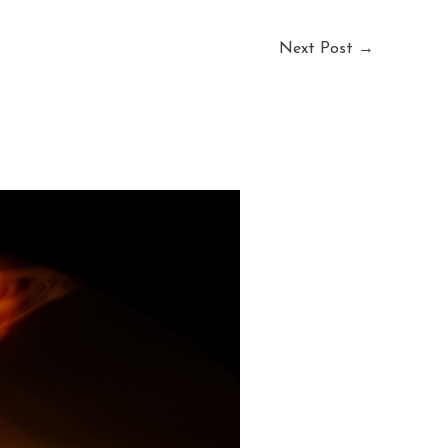
Next Post
→