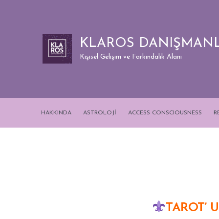
Skip
to
content
KLAROS DANIŞMANL
Kişisel Gelişim ve Farkındalık Alanı
HAKKINDA
ASTROLOJİ
ACCESS CONSCIOUSNESS
R
TAROT’ 