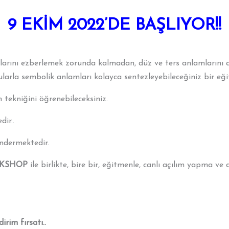
9 EKİM 2022’DE BAŞLIYOR!!
larını ezberlemek zorunda kalmadan, düz ve ters anlamlarını a
ularla sembolik anlamları kolayca sentezleyebileceğiniz bir eği
m tekniğini öğrenebileceksiniz.
dir..
öndermektedir.
ORKSHOP
ile birlikte, bire bir, eğitmenle, canlı açılım yapma 
irim fırsatı..