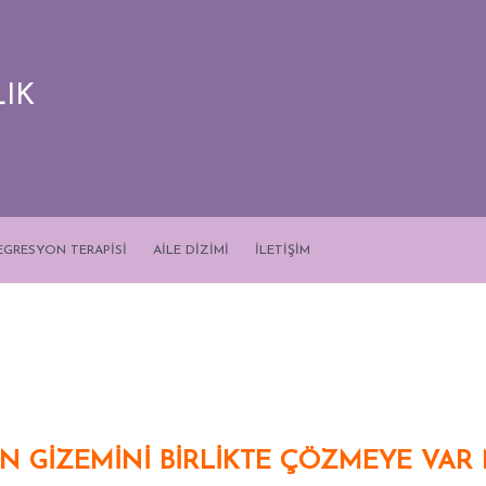
IK
EGRESYON TERAPİSİ
AİLE DİZİMİ
İLETİŞİM
UN GİZEMİNİ BİRLİKTE ÇÖZMEYE VAR 